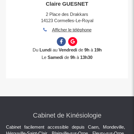
Claire GUESNET
2 Place des Drakkars
14123
Cormelles-Le-Royal
Afficher le téléphone
Du
Lundi
au
Vendredi
de
9h
à
19h
Le
Samedi
de
9h
à
13h30
Cabinet de Kinésiologie
Cabinet facilement accessible depuis Caen, Mondeville,
Hérouville-Saint-Clair, Blainville-sur-Orne, Fleury-sur-Orne,